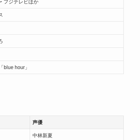
月〜 フジテレビほか
ス
ろ
「blue hour」
声優
中林新夏