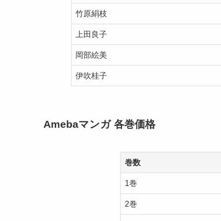
竹原絹枝
上田良子
岡部絵美
伊吹桂子
Amebaマンガ 各巻価格
巻数
1巻
2巻