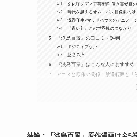
文化庁メディア芸術祭 優秀賞受賞
時代を超えるオムニバス群像劇の妙
浅香守生×マッドハウスのアニメー
『青い花』との世界観のつながり
『淡島百景』の口コミ・評判
ポジティブな声
懸念の声
『淡島百景』はこんな人におすすめ
アニメと原作の関係：放送範囲と「
結論：『淡島百景』原作漫画は全5巻