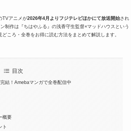
TVアニメが
2026年4月よりフジテレビほかにて放送開始
され
ョン制作は『ちはやふる』の浅香守生監督×マッドハウスという
見どころ・全巻をお得に読む方法をまとめて解説します。
目次
完結！Amebaマンガで全巻配信中
ー概要
ント