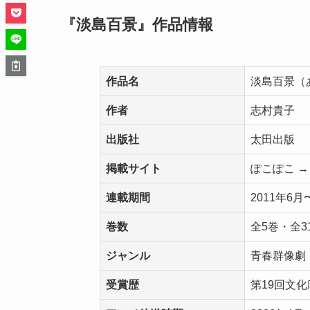
『淡島百景』作品情報
作品名
淡島百景（
作者
志村貴子
出版社
太田出版
掲載サイト
ぽこぽこ → O
連載期間
2011年6
巻数
全5巻・全
ジャンル
青春群像劇
受賞歴
第19回文化