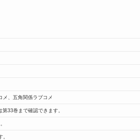
コメ、五角関係ラブコメ
e版では第33巻まで確認できます。
す。
です。