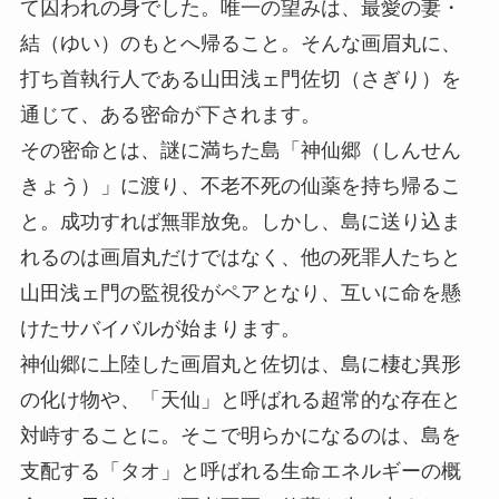
て囚われの身でした。唯一の望みは、最愛の妻・
結（ゆい）のもとへ帰ること。そんな画眉丸に、
打ち首執行人である山田浅ェ門佐切（さぎり）を
通じて、ある密命が下されます。
その密命とは、謎に満ちた島「神仙郷（しんせん
きょう）」に渡り、不老不死の仙薬を持ち帰るこ
と。成功すれば無罪放免。しかし、島に送り込ま
れるのは画眉丸だけではなく、他の死罪人たちと
山田浅ェ門の監視役がペアとなり、互いに命を懸
けたサバイバルが始まります。
神仙郷に上陸した画眉丸と佐切は、島に棲む異形
の化け物や、「天仙」と呼ばれる超常的な存在と
対峙することに。そこで明らかになるのは、島を
支配する「タオ」と呼ばれる生命エネルギーの概