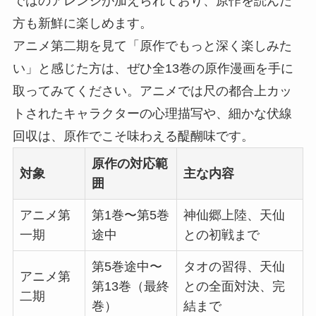
ではのアレンジが加えられており、原作を読んだ
方も新鮮に楽しめます。
アニメ第二期を見て「原作でもっと深く楽しみた
い」と感じた方は、ぜひ全13巻の原作漫画を手に
取ってみてください。アニメでは尺の都合上カッ
トされたキャラクターの心理描写や、細かな伏線
回収は、原作でこそ味わえる醍醐味です。
原作の対応範
対象
主な内容
囲
アニメ第
第1巻〜第5巻
神仙郷上陸、天仙
一期
途中
との初戦まで
第5巻途中〜
タオの習得、天仙
アニメ第
第13巻（最終
との全面対決、完
二期
巻）
結まで