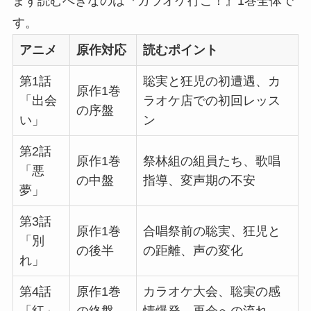
まず読むべきなのは『カラオケ行こ！』1巻全体で
す。
アニメ
原作対応
読むポイント
第1話
聡実と狂児の初遭遇、カ
原作1巻
「出会
ラオケ店での初回レッス
の序盤
い」
ン
第2話
原作1巻
祭林組の組員たち、歌唱
「悪
の中盤
指導、変声期の不安
夢」
第3話
原作1巻
合唱祭前の聡実、狂児と
「別
の後半
の距離、声の変化
れ」
第4話
原作1巻
カラオケ大会、聡実の感
「紅」
の終盤
情爆発、再会への流れ