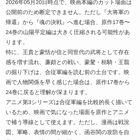
2026年05月20日時点で、映画本編のカット場面は
公開前のため断定できません。ただし『大将軍の
帰還』から『魂の決戦』へ進む場合、原作17巻〜
24巻の山陽平定編は大きく圧縮される可能性があ
ります。
特に、王賁と蒙恬が信と同世代の武将として存在
感を増す流れ、廉頗との戦い、蒙驁・桓騎・王翦
の掘り下げは、合従軍編を読む前の土台です。映
画で人物関係を早く感じた場合は、原作17巻から
24巻に戻ると理解が深まります。
アニメ第3シリーズは合従軍編を比較的長く描いて
いるため、映画で気になった場面を原作とアニメ
で補う導線として使えます。ただし、漫画は戦況
図、軍略、表情の間が細かく、函谷関の攻防を自