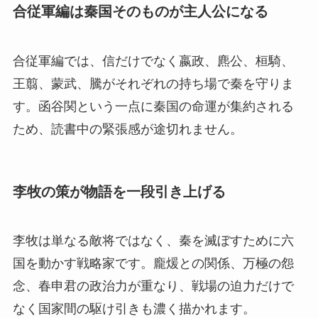
合従軍編は秦国そのものが主人公になる
合従軍編では、信だけでなく嬴政、麃公、桓騎、
王翦、蒙武、騰がそれぞれの持ち場で秦を守りま
す。函谷関という一点に秦国の命運が集約される
ため、読書中の緊張感が途切れません。
李牧の策が物語を一段引き上げる
李牧は単なる敵将ではなく、秦を滅ぼすために六
国を動かす戦略家です。龐煖との関係、万極の怨
念、春申君の政治力が重なり、戦場の迫力だけで
なく国家間の駆け引きも濃く描かれます。