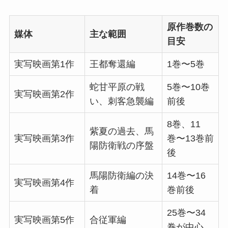
原作巻数の
媒体
主な範囲
目安
実写映画第1作
王都奪還編
1巻〜5巻
蛇甘平原の戦
5巻〜10巻
実写映画第2作
い、刺客急襲編
前後
8巻、11
紫夏の過去、馬
実写映画第3作
巻〜13巻前
陽防衛戦の序盤
後
馬陽防衛編の決
14巻〜16
実写映画第4作
着
巻前後
25巻〜34
実写映画第5作
合従軍編
巻が中心