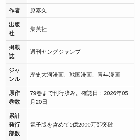
作者
原泰久
出版
集英社
社
掲載
週刊ヤングジャンプ
誌
ジャ
歴史大河漫画、戦国漫画、青年漫画
ンル
原作
79巻まで刊行済み。確認日：2026年05
巻数
月20日
累計
発行
電子版を含めて1億2000万部突破
部数