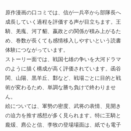
原作漫画の口コミでは、信が一兵卒から部隊長へ
成長していく過程を評価する声が目立ちます。王
騎、羌瘣、河了貂、嬴政との関係が積み上がるた
め、巻数が長くても感情移入しやすいという読書
体験につながっています。
ストーリー面では、戦国七雄の争いを大河ドラマ
のように描く構成が高く評価されています。函谷
関、山陽、黒羊丘、鄴など、戦場ごとに目的と戦
術が変わるため、単調な勝ち負けで終わりませ
ん。
絵については、軍勢の密度、武将の表情、見開き
の迫力を推す感想が多く見られます。特に王騎と
龐煖、麃公と信、李牧の登場場面は、紙でも電子