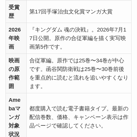
受賞
第17回手塚治虫文化賞マンガ大賞
歴
2026
『キングダム 魂の決戦』。2026年7月1
年映
7日公開。原作の合従軍編を描く実写映
画
画第5作です。
映画
合従軍編。原作では25巻〜34巻が中心
の原
です。函谷関防衛戦は25巻〜30巻前後
作範
を重点的に読むと流れを追いやすくなり
囲
ます。
Ame
baマ
都度購入で読む電子書籍タイプ。最新の
ンガ
配信巻数、価格、キャンペーン表示は作
対象
品ページで確認してください。
状況