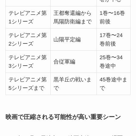
テレビアニメ第
王都奪還編から
1巻〜16巻
1シリーズ
馬陽防衛編まで
前後
テレビアニメ第
17巻〜24
山陽平定編
2シリーズ
巻前後
テレビアニメ第
25巻〜34
合従軍編
3シリーズ
巻途中
テレビアニメ第
黒羊丘の戦いま
45巻途中ま
5シリーズまで
で
で
映画で圧縮される可能性が高い重要シーン