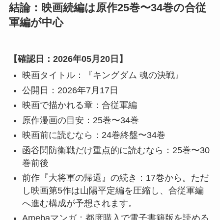
結論：映画続編は原作25巻〜34巻の合従
軍編が中心
【確認日：2026年05月20日】
映画タイトル：『キングダム 魂の決戦』
公開日：2026年7月17日
映画で描かれる章：合従軍編
原作漫画の目安：25巻〜34巻
映画前に読むなら：24巻終盤〜34巻
函谷関防衛戦だけ重点的に読むなら：25巻〜30
巻前後
前作『大将軍の帰還』の続き：17巻から。ただ
し映画第5作は山陽平定編を圧縮し、合従軍編
へ進む構成が予想されます。
Amebaマンガ：都度購入で電子書籍版を読める