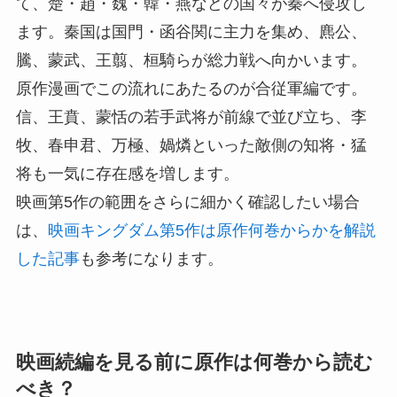
て、楚・趙・魏・韓・燕などの国々が秦へ侵攻し
ます。秦国は国門・函谷関に主力を集め、麃公、
騰、蒙武、王翦、桓騎らが総力戦へ向かいます。
原作漫画でこの流れにあたるのが合従軍編です。
信、王賁、蒙恬の若手武将が前線で並び立ち、李
牧、春申君、万極、媧燐といった敵側の知将・猛
将も一気に存在感を増します。
映画第5作の範囲をさらに細かく確認したい場合
は、
映画キングダム第5作は原作何巻からかを解説
した記事
も参考になります。
映画続編を見る前に原作は何巻から読む
べき？