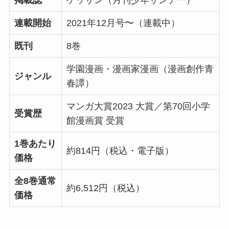
掲載誌
ゲッサン（月刊少年サンデー）
連載開始
2021年12月号〜（連載中）
既刊
8巻
学園漫画・漫画家漫画（漫画創作青
ジャンル
春譚）
マンガ大賞2023 大賞／第70回小学
受賞歴
館漫画賞 受賞
1巻あたり
約814円（税込・電子版）
価格
全8巻通常
約6,512円（税込）
価格