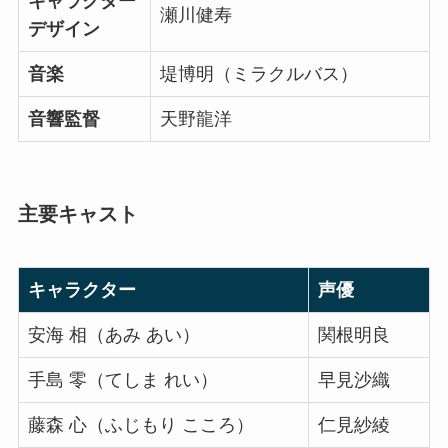
キャラクター
瀬川健寿
デザイン
音楽
堤博明（ミラクルバス）
音響監督
天野龍洋
主要キャスト
キャラクター
声優
安海 相（あみ あい）
関根明良
手島 零（てしま れい）
早見沙織
藤森 心（ふじもり こころ）
仁見紗綾