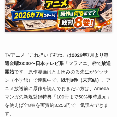
TVアニメ『これ描いて死ね』は
2026年7月より毎
週金曜23:30〜日本テレビ系「フラアニ」枠で放送
開始
です。原作漫画はとよ田みのる先生がゲッサ
ン（小学館）で連載中で、
既刊8巻（未完結）
。ア
ニメ放送前に原作を読んでおきたい方は、Ameba
マンガの新規登録特典「100冊まで50%即時還元」
を使えば全8巻を実質約3,256円で一気読みできま
す。